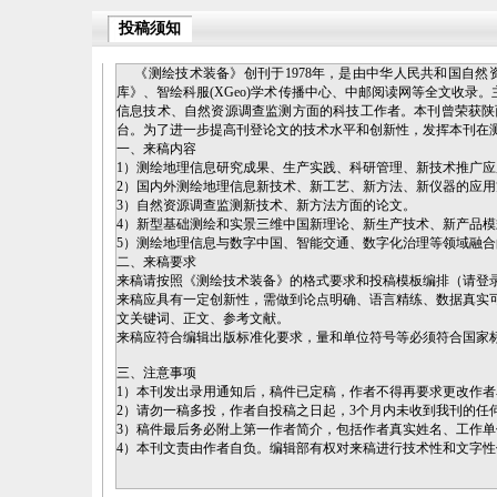
投稿须知
《测绘技术装备》创刊于1978年，是由中华人民共和国自然
库》、智绘科服(XGeo)学术传播中心、中邮阅读网等全文收
信息技术、自然资源调查监测方面的科技工作者。本刊曾荣获陕
台。为了进一步提高刊登论文的技术水平和创新性，发挥本刊在
一、来稿内容
1）测绘地理信息研究成果、生产实践、科研管理、新技术推广
2）国内外测绘地理信息新技术、新工艺、新方法、新仪器的应
3）自然资源调查监测新技术、新方法方面的论文。
4）新型基础测绘和实景三维中国新理论、新生产技术、新产品
5）测绘地理信息与数字中国、智能交通、数字化治理等领域融合
二、来稿要求
来稿请按照《测绘技术装备》的格式要求和投稿模板编排（请登录网站https://ch
来稿应具有一定创新性，需做到论点明确、语言精练、数据真实可
文关键词、正文、参考文献。
来稿应符合编辑出版标准化要求，量和单位符号等必须符合国家
三、注意事项
1）本刊发出录用通知后，稿件已定稿，作者不得再要求更改作
2）请勿一稿多投，作者自投稿之日起，3个月内未收到我刊的任
3）稿件最后务必附上第一作者简介，包括作者真实姓名、工作
4）本刊文责由作者自负。编辑部有权对来稿进行技术性和文字性