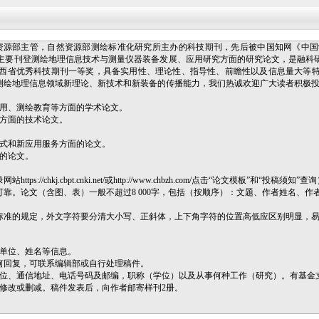
资源部主管，自然资源部测绘标准化研究所主办的科技期刊，先后被中国知网《中
录。主要刊登测绘地理信息技术与测量仪器装备发展、应用研究方面的研究论文，是融
西省优秀科技期刊一等奖，具备实用性、理论性、指导性、前瞻性以及信息量大等
测绘地理信息领域新理论、新技术和新装备的传播能力，我们热诚欢迎广大读者积极
应用、测绘教育等方面的学术论文。
用方面的技术论文。
模式和新应用服务方面的论文。
的论文。
kj.cbpt.cnki.net/或http://www.chbzh.com/点击“论文模板”和“投稿须知”查
靠。论文（含图、表）一般不超过8 000字，包括（按顺序）：文题、作者姓名、作
标准的规定，外文字符要分清大小写、正斜体，上下角字符的位置高低应区别明显，易
者单位、姓名等信息。
何回复，可联系编辑部或自行处理稿件。
单位、通信地址、电话号码及邮编，职称（学位）以及从事何种工作（研究）。有基金
修改或删减。稿件发表后，向作者邮寄样刊2册。