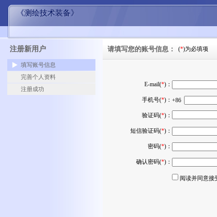
《测绘技术装备》
注册新用户
请填写您的账号信息：
(
*
)为必填项
填写账号信息
完善个人资料
E-mail(
*
)：
注册成功
手机号(
*
)：
+86
验证码(
*
)：
短信验证码(
*
)：
密码(
*
)：
确认密码(
*
)：
阅读并同意接